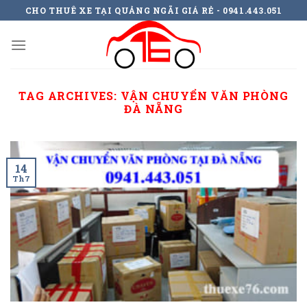
Skip
CHO THUÊ XE TẠI QUẢNG NGÃI GIÁ RẺ - 0941.443.051
to
content
TAG ARCHIVES:
VẬN CHUYỂN VĂN PHÒNG
ĐÀ NẴNG
14
Th7