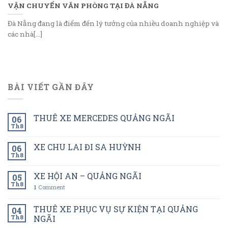
VẬN CHUYỂN VĂN PHÒNG TẠI ĐÀ NẴNG
Đà Nẵng đang là điểm đến lý tưởng của nhiều doanh nghiệp và
các nhà[...]
BÀI VIẾT GẦN ĐÂY
THUÊ XE MERCEDES QUẢNG NGÃI
06
Th8
XE CHU LAI ĐI SA HUỲNH
06
Th8
XE HỘI AN – QUẢNG NGÃI
05
Th8
1
Comment
THUÊ XE PHỤC VỤ SỰ KIỆN TẠI QUẢNG
04
Th8
NGÃI