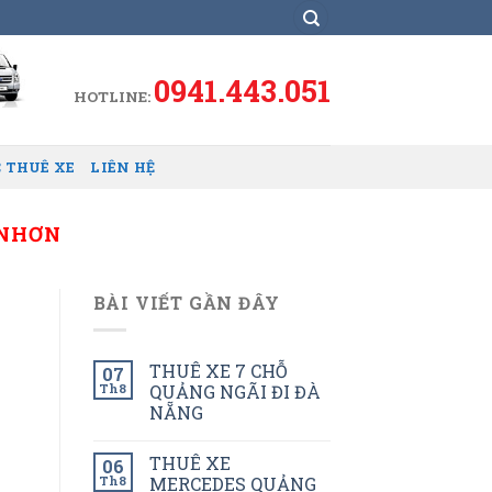
0941.443.051
HOTLINE:
 THUÊ XE
LIÊN HỆ
 NHƠN
BÀI VIẾT GẦN ĐÂY
THUÊ XE 7 CHỖ
07
Th8
QUẢNG NGÃI ĐI ĐÀ
NẴNG
THUÊ XE
06
Th8
MERCEDES QUẢNG