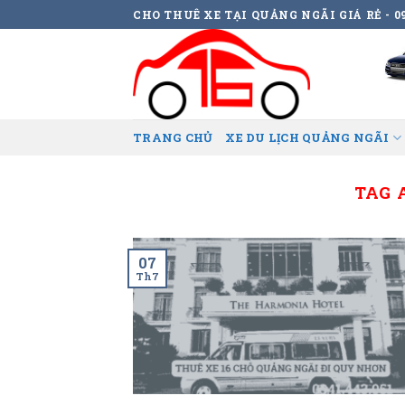
Skip
CHO THUÊ XE TẠI QUẢNG NGÃI GIÁ RẺ - 09
to
content
TRANG CHỦ
XE DU LỊCH QUẢNG NGÃI
TAG 
07
Th7