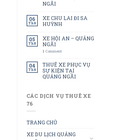
NGÃI
XE CHU LAI ĐI SA
06
Th8
HUỲNH
XE HỘI AN – QUẢNG
05
Th8
NGÃI
1
Comment
THUÊ XE PHỤC VỤ
04
Th8
SỰ KIỆN TẠI
QUẢNG NGÃI
CÁC DỊCH VỤ THUÊ XE
76
TRANG CHỦ
XE DU LỊCH QUẢNG