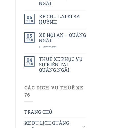
NGÃI
XE CHU LAI ĐI SA
06
Th8
HUỲNH
XE HỘI AN – QUẢNG
05
Th8
NGÃI
1
Comment
THUÊ XE PHỤC VỤ
04
Th8
SỰ KIỆN TẠI
QUẢNG NGÃI
CÁC DỊCH VỤ THUÊ XE
76
TRANG CHỦ
XE DU LỊCH QUẢNG