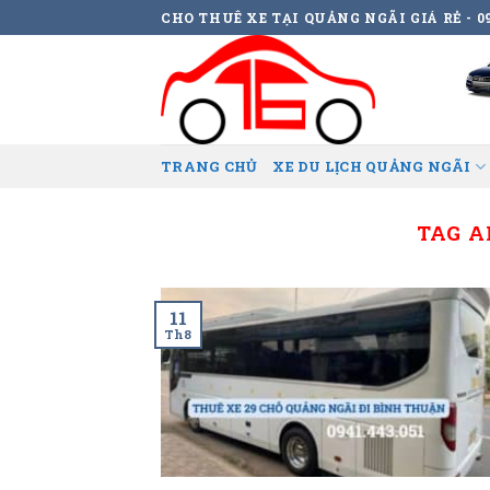
Skip
CHO THUÊ XE TẠI QUẢNG NGÃI GIÁ RẺ - 09
to
content
TRANG CHỦ
XE DU LỊCH QUẢNG NGÃI
TAG A
11
Th8