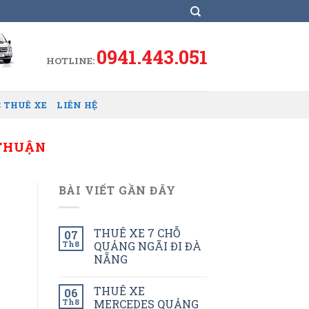
0941.443.051
HOTLINE:
 THUÊ XE
LIÊN HỆ
 THUẬN
BÀI VIẾT GẦN ĐÂY
THUÊ XE 7 CHỖ
07
Th8
QUẢNG NGÃI ĐI ĐÀ
NẴNG
THUÊ XE
06
Th8
MERCEDES QUẢNG