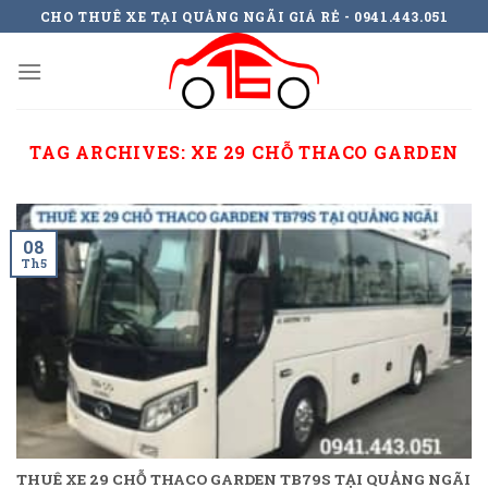
Skip
CHO THUÊ XE TẠI QUẢNG NGÃI GIÁ RẺ - 0941.443.051
to
content
TAG ARCHIVES:
XE 29 CHỖ THACO GARDEN
08
Th5
THUÊ XE 29 CHỖ THACO GARDEN TB79S TẠI QUẢNG NGÃI