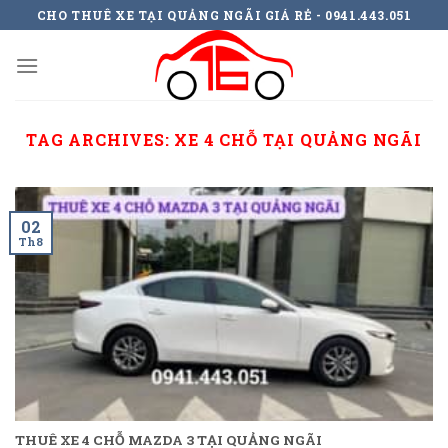
Skip
CHO THUÊ XE TẠI QUẢNG NGÃI GIÁ RẺ - 0941.443.051
to
content
TAG ARCHIVES:
XE 4 CHỖ TẠI QUẢNG NGÃI
02
Th8
THUÊ XE 4 CHỖ MAZDA 3 TẠI QUẢNG NGÃI