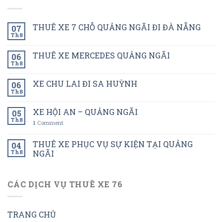
THUÊ XE 7 CHỖ QUẢNG NGÃI ĐI ĐÀ NẴNG
07
Th8
THUÊ XE MERCEDES QUẢNG NGÃI
06
Th8
XE CHU LAI ĐI SA HUỲNH
06
Th8
XE HỘI AN – QUẢNG NGÃI
05
Th8
1
Comment
THUÊ XE PHỤC VỤ SỰ KIỆN TẠI QUẢNG
04
Th8
NGÃI
CÁC DỊCH VỤ THUÊ XE 76
TRANG CHỦ