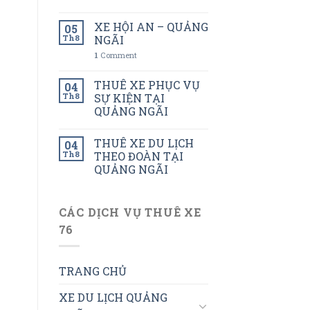
XE HỘI AN – QUẢNG
05
Th8
NGÃI
1
Comment
THUÊ XE PHỤC VỤ
04
Th8
SỰ KIỆN TẠI
QUẢNG NGÃI
THUÊ XE DU LỊCH
04
Th8
THEO ĐOÀN TẠI
QUẢNG NGÃI
CÁC DỊCH VỤ THUÊ XE
76
TRANG CHỦ
XE DU LỊCH QUẢNG