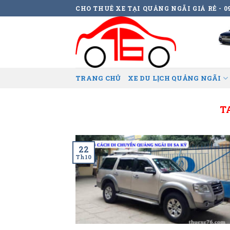
Skip
CHO THUÊ XE TẠI QUẢNG NGÃI GIÁ RẺ - 09
to
content
TRANG CHỦ
XE DU LỊCH QUẢNG NGÃI
T
22
Th10