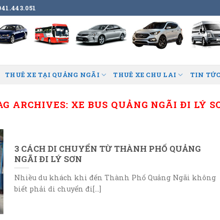
41.443.051
THUÊ XE TẠI QUẢNG NGÃI
THUÊ XE CHU LAI
TIN TỨC
AG ARCHIVES:
XE BUS QUẢNG NGÃI ĐI LÝ S
3 CÁCH DI CHUYỂN TỪ THÀNH PHỐ QUẢNG
NGÃI ĐI LÝ SƠN
Nhiều du khách khi đến Thành Phố Quảng Ngãi không
biết phải di chuyển đi[...]