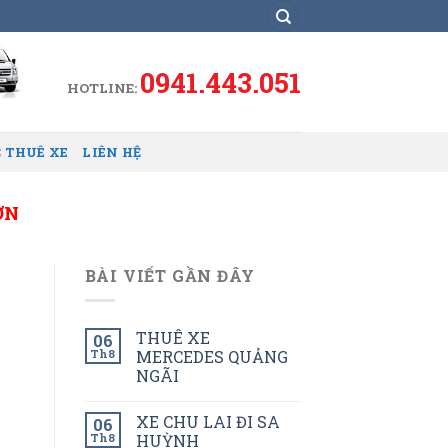
0941.443.051
HOTLINE:
 THUÊ XE
LIÊN HỆ
ƠN
BÀI VIẾT GẦN ĐÂY
THUÊ XE
06
Th8
MERCEDES QUẢNG
NGÃI
XE CHU LAI ĐI SA
06
Th8
HUỲNH