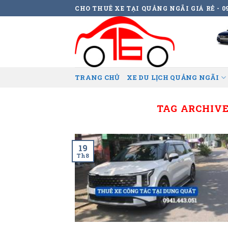
Skip
CHO THUÊ XE TẠI QUẢNG NGÃI GIÁ RẺ - 09
to
content
TRANG CHỦ
XE DU LỊCH QUẢNG NGÃI
TAG ARCHIVE
19
Th8