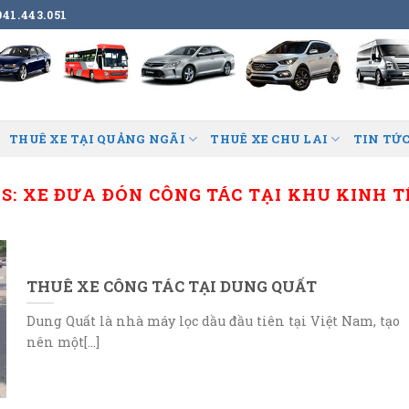
41.443.051
THUÊ XE TẠI QUẢNG NGÃI
THUÊ XE CHU LAI
TIN TỨC
S:
XE ĐƯA ĐÓN CÔNG TÁC TẠI KHU KINH 
THUÊ XE CÔNG TÁC TẠI DUNG QUẤT
Dung Quất là nhà máy lọc dầu đầu tiên tại Việt Nam, tạo
nên một[...]