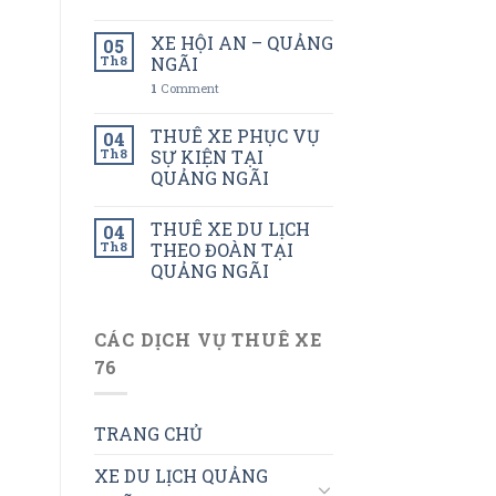
XE HỘI AN – QUẢNG
05
Th8
NGÃI
1
Comment
THUÊ XE PHỤC VỤ
04
Th8
SỰ KIỆN TẠI
QUẢNG NGÃI
THUÊ XE DU LỊCH
04
Th8
THEO ĐOÀN TẠI
QUẢNG NGÃI
CÁC DỊCH VỤ THUÊ XE
76
TRANG CHỦ
XE DU LỊCH QUẢNG