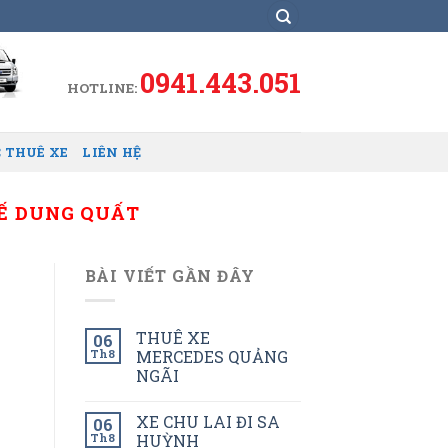
0941.443.051
HOTLINE:
 THUÊ XE
LIÊN HỆ
TẾ DUNG QUẤT
BÀI VIẾT GẦN ĐÂY
THUÊ XE
06
Th8
MERCEDES QUẢNG
NGÃI
XE CHU LAI ĐI SA
06
Th8
HUỲNH