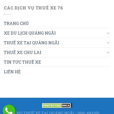
CÁC DỊCH VỤ THUÊ XE 76
TRANG CHỦ
XE DU LỊCH QUẢNG NGÃI
THUÊ XE TẠI QUẢNG NGÃI
THUÊ XE CHU LAI
TIN TỨC THUÊ XE
LIÊN HỆ
CHO THUÊ XE TẠI QUẢNG NGÃI - 0941.443.051