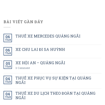
BÀI VIẾT GẦN ĐÂY
THUÊ XE MERCEDES QUẢNG NGÃI
06
Th8
XE CHU LAI ĐI SA HUỲNH
06
Th8
XE HỘI AN – QUẢNG NGÃI
05
Th8
1
Comment
THUÊ XE PHỤC VỤ SỰ KIỆN TẠI QUẢNG
04
Th8
NGÃI
THUÊ XE DU LỊCH THEO ĐOÀN TẠI QUẢNG
04
Th8
NGÃI