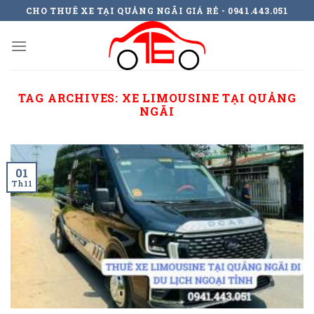
Skip
CHO THUÊ XE TẠI QUẢNG NGÃI GIÁ RẺ - 0941.443.051
to
content
TAG ARCHIVES:
XE LIMOUSINE TẠI QUẢNG
NGÃI
01
Th11