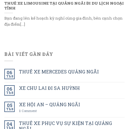
THUÊ XE LIMOUSINE TẠI QUẢNG NGÃI ĐI DU LỊCH NGOẠI
TỈNH
Bạn đang lên kế hoạch kỳ nghỉ cùng gia đình, bên cạnh chọn
địa điểm[...]
BÀI VIẾT GẦN ĐÂY
THUÊ XE MERCEDES QUẢNG NGÃI
06
Th8
XE CHU LAI ĐI SA HUỲNH
06
Th8
XE HỘI AN – QUẢNG NGÃI
05
Th8
1
Comment
THUÊ XE PHỤC VỤ SỰ KIỆN TẠI QUẢNG
04
Th8
NGÃI