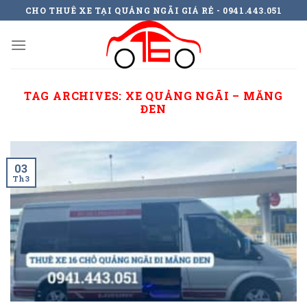
Skip
CHO THUÊ XE TẠI QUẢNG NGÃI GIÁ RẺ - 0941.443.051
to
content
TAG ARCHIVES:
XE QUẢNG NGÃI – MĂNG
ĐEN
03
Th3