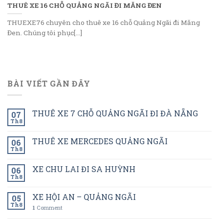
THUÊ XE 16 CHỖ QUẢNG NGÃI ĐI MĂNG ĐEN
THUEXE76 chuyên cho thuê xe 16 chỗ Quảng Ngãi đi Măng
Đen. Chúng tôi phục[...]
BÀI VIẾT GẦN ĐÂY
THUÊ XE 7 CHỖ QUẢNG NGÃI ĐI ĐÀ NẴNG
07
Th8
THUÊ XE MERCEDES QUẢNG NGÃI
06
Th8
XE CHU LAI ĐI SA HUỲNH
06
Th8
XE HỘI AN – QUẢNG NGÃI
05
Th8
1
Comment