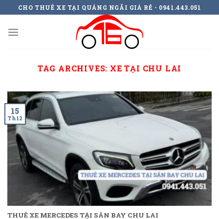
Skip
CHO THUÊ XE TẠI QUẢNG NGÃI GIÁ RẺ - 0941.443.051
to
content
TAG ARCHIVES:
XE TẠI CHU LAI
15
Th12
THUÊ XE MERCEDES TẠI SÂN BAY CHU LAI