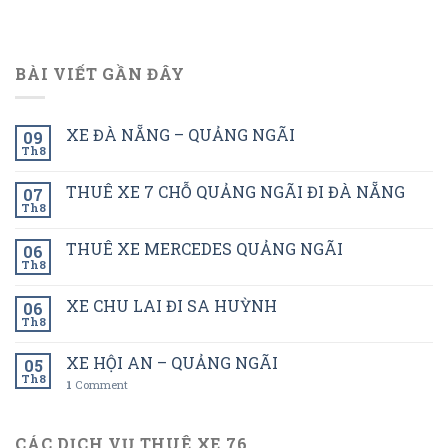
BÀI VIẾT GẦN ĐÂY
XE ĐÀ NẴNG – QUẢNG NGÃI
09
Th8
THUÊ XE 7 CHỖ QUẢNG NGÃI ĐI ĐÀ NẴNG
07
Th8
THUÊ XE MERCEDES QUẢNG NGÃI
06
Th8
XE CHU LAI ĐI SA HUỲNH
06
Th8
XE HỘI AN – QUẢNG NGÃI
05
Th8
1
Comment
CÁC DỊCH VỤ THUÊ XE 76