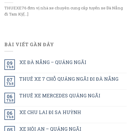
THUEXE76 đơn vị nhà xe chuyên cung cấp tuyến xe Đà Nẵng
đi Tam Kỳ[...]
BÀI VIẾT GẦN ĐÂY
XE ĐÀ NẴNG – QUẢNG NGÃI
09
Th8
THUÊ XE 7 CHỖ QUẢNG NGÃI ĐI ĐÀ NẴNG
07
Th8
THUÊ XE MERCEDES QUẢNG NGÃI
06
Th8
XE CHU LAI ĐI SA HUỲNH
06
Th8
XE HỘI AN – QUẢNG NGÃI
05