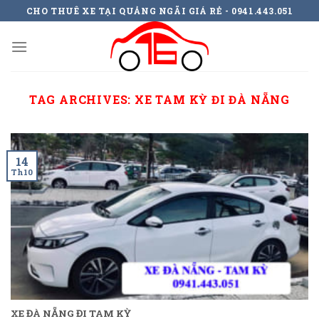
Skip
CHO THUÊ XE TẠI QUẢNG NGÃI GIÁ RẺ - 0941.443.051
to
content
TAG ARCHIVES:
XE TAM KỲ ĐI ĐÀ NẴNG
14
Th10
XE ĐÀ NẴNG ĐI TAM KỲ