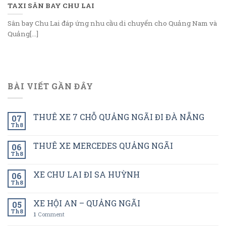
TAXI SÂN BAY CHU LAI
Sân bay Chu Lai đáp ứng nhu cầu di chuyển cho Quảng Nam và
Quảng[...]
BÀI VIẾT GẦN ĐÂY
THUÊ XE 7 CHỖ QUẢNG NGÃI ĐI ĐÀ NẴNG
07
Th8
THUÊ XE MERCEDES QUẢNG NGÃI
06
Th8
XE CHU LAI ĐI SA HUỲNH
06
Th8
XE HỘI AN – QUẢNG NGÃI
05
Th8
1
Comment