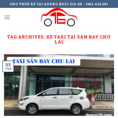
Skip
CHO THUÊ XE TẠI QUẢNG NGÃI GIÁ RẺ - 0941.443.051
to
content
TAG ARCHIVES:
XE TAXI TẠI SÂN BAY CHU
LAI
03
Th8