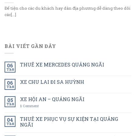
Để tiện cho các du khách hay dân địa phương dễ dàng theo dõi
các[...]
BÀI VIẾT GẦN ĐÂY
THUÊ XE MERCEDES QUẢNG NGÃI
06
Th8
XE CHU LAI ĐI SA HUỲNH
06
Th8
XE HỘI AN – QUẢNG NGÃI
05
Th8
1
Comment
THUÊ XE PHỤC VỤ SỰ KIỆN TẠI QUẢNG
04
Th8
NGÃI