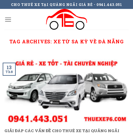
Skip
CHO THUÊ XE TẠI QUẢNG NGÃI GIÁ RẺ - 0941.443.051
to
content
TAG ARCHIVES:
XE TỪ SA KỲ VỀ ĐÀ NẴNG
13
Th8
GIẢI ĐÁP CÁC VẤN ĐỀ CHO THUÊ XE TẠI QUẢNG NGÃI