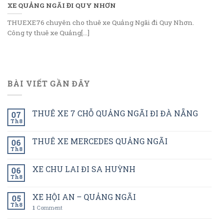
XE QUẢNG NGÃI ĐI QUY NHƠN
THUEXE76 chuyên cho thuê xe Quảng Ngãi đi Quy Nhơn.
Công ty thuê xe Quảng[...]
BÀI VIẾT GẦN ĐÂY
THUÊ XE 7 CHỖ QUẢNG NGÃI ĐI ĐÀ NẴNG
07
Th8
THUÊ XE MERCEDES QUẢNG NGÃI
06
Th8
XE CHU LAI ĐI SA HUỲNH
06
Th8
XE HỘI AN – QUẢNG NGÃI
05
Th8
1
Comment