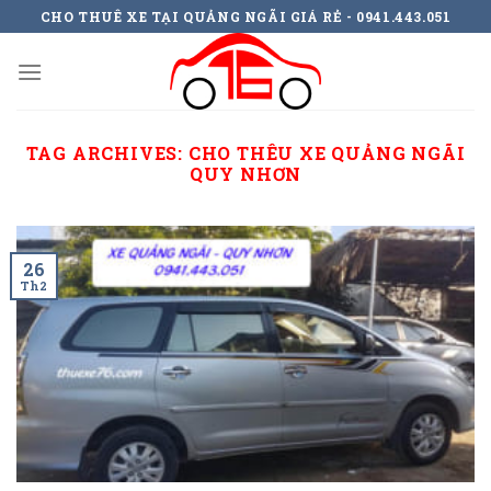
Skip
CHO THUÊ XE TẠI QUẢNG NGÃI GIÁ RẺ - 0941.443.051
to
content
TAG ARCHIVES:
CHO THÊU XE QUẢNG NGÃI
QUY NHƠN
26
Th2