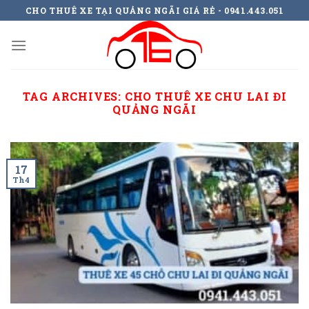
Skip
CHO THUÊ XE TẠI QUẢNG NGÃI GIÁ RẺ - 0941.443.051
to
content
TAG ARCHIVES:
CHO THUÊ XE CHU LAI ĐI
QUẢNG NGÃI
17
Th4