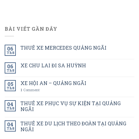
BÀI VIẾT GẦN ĐÂY
THUÊ XE MERCEDES QUẢNG NGÃI
06
Th8
XE CHU LAI ĐI SA HUỲNH
06
Th8
XE HỘI AN – QUẢNG NGÃI
05
Th8
1
Comment
THUÊ XE PHỤC VỤ SỰ KIỆN TẠI QUẢNG
04
Th8
NGÃI
THUÊ XE DU LỊCH THEO ĐOÀN TẠI QUẢNG
04
Th8
NGÃI