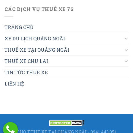
CÁC DỊCH VỤ THUÊ XE 76
TRANG CHỦ
XE DU LỊCH QUẢNG NGÃI
THUÊ XE TẠI QUẢNG NGÃI
THUÊ XE CHU LAI
TIN TỨC THUÊ XE
LIÊN HỆ
CHO THUÊ XE TẠI QUẢNG NGÃI - 0941.443.051