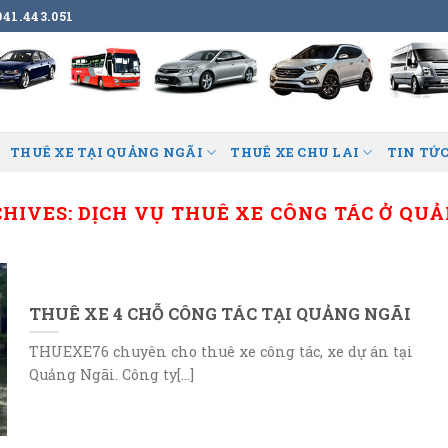
41.443.051
THUÊ XE TẠI QUẢNG NGÃI
THUÊ XE CHU LAI
TIN TỨC
CHIVES:
DỊCH VỤ THUÊ XE CÔNG TÁC Ở QU
THUÊ XE 4 CHỖ CÔNG TÁC TẠI QUẢNG NGÃI
THUEXE76 chuyên cho thuê xe công tác, xe dự án tại
Quảng Ngãi. Công ty[...]