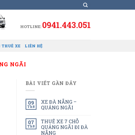
0941.443.051
HOTLINE:
 THUÊ XE
LIÊN HỆ
ẢNG NGÃI
BÀI VIẾT GẦN ĐÂY
XE ĐÀ NẴNG –
09
Th8
QUẢNG NGÃI
THUÊ XE 7 CHỖ
07
Th8
QUẢNG NGÃI ĐI ĐÀ
NẴNG