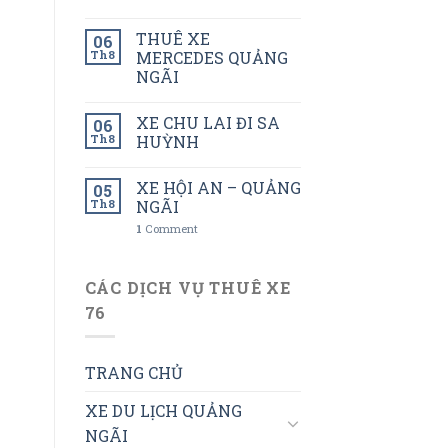
THUÊ XE
06
Th8
MERCEDES QUẢNG
NGÃI
XE CHU LAI ĐI SA
06
Th8
HUỲNH
XE HỘI AN – QUẢNG
05
Th8
NGÃI
1
Comment
CÁC DỊCH VỤ THUÊ XE
76
TRANG CHỦ
XE DU LỊCH QUẢNG
NGÃI