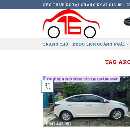
Skip
CHO THUÊ XE TẠI QUẢNG NGÃI GIÁ RẺ - 09
to
content
TRANG CHỦ
XE DU LỊCH QUẢNG NGÃI
TAG AR
04
Th4