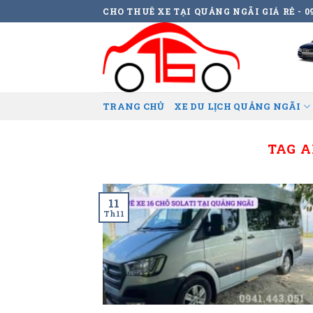
Skip
CHO THUÊ XE TẠI QUẢNG NGÃI GIÁ RẺ - 09
to
content
TRANG CHỦ
XE DU LỊCH QUẢNG NGÃI
TAG A
11
Th11