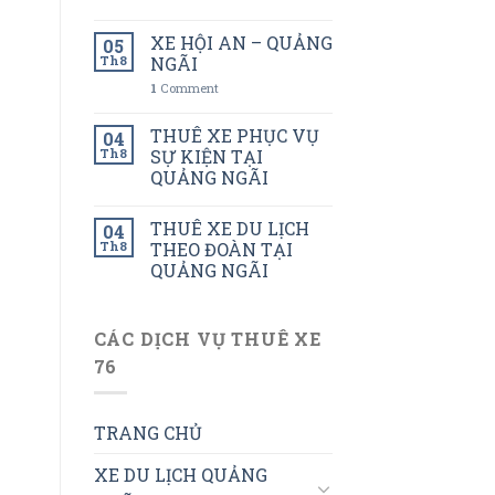
XE HỘI AN – QUẢNG
05
Th8
NGÃI
1
Comment
THUÊ XE PHỤC VỤ
04
Th8
SỰ KIỆN TẠI
QUẢNG NGÃI
THUÊ XE DU LỊCH
04
Th8
THEO ĐOÀN TẠI
QUẢNG NGÃI
CÁC DỊCH VỤ THUÊ XE
76
TRANG CHỦ
XE DU LỊCH QUẢNG