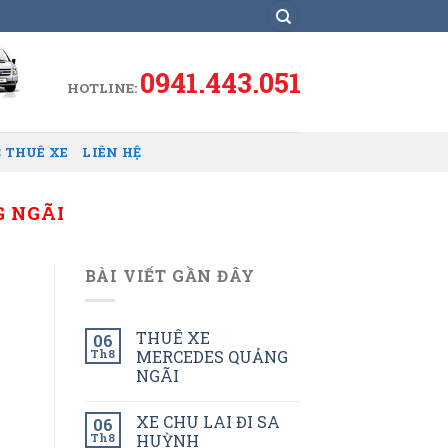
0941.443.051
HOTLINE:
 THUÊ XE
LIÊN HỆ
G NGÃI
BÀI VIẾT GẦN ĐÂY
THUÊ XE
06
Th8
MERCEDES QUẢNG
NGÃI
XE CHU LAI ĐI SA
06
Th8
HUỲNH