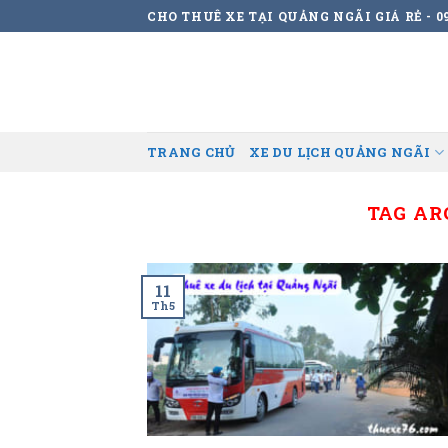
Skip
CHO THUÊ XE TẠI QUẢNG NGÃI GIÁ RẺ - 09
to
content
TRANG CHỦ
XE DU LỊCH QUẢNG NGÃI
TAG AR
11
Th5