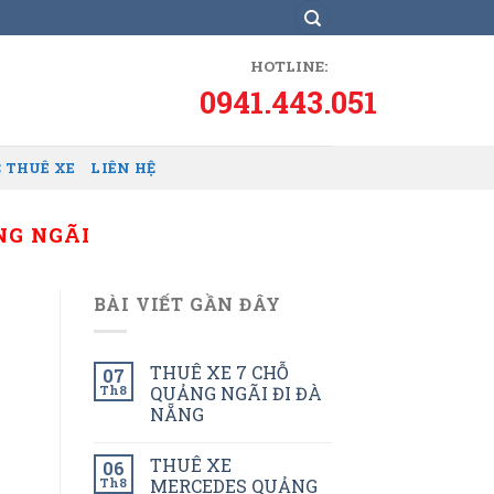
HOTLINE:
0941.443.051
 THUÊ XE
LIÊN HỆ
NG NGÃI
BÀI VIẾT GẦN ĐÂY
THUÊ XE 7 CHỖ
07
Th8
QUẢNG NGÃI ĐI ĐÀ
NẴNG
THUÊ XE
06
Th8
MERCEDES QUẢNG