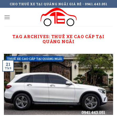
Skip
CHO THUÊ XE TẠI QUẢNG NGÃI GIÁ RẺ - 0941.443.051
to
content
TAG ARCHIVES:
THUÊ XE CAO CẤP TẠI
QUẢNG NGÃI
21
Th9