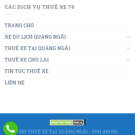
CÁC DỊCH VỤ THUÊ XE 76
TRANG CHỦ
XE DU LỊCH QUẢNG NGÃI
THUÊ XE TẠI QUẢNG NGÃI
THUÊ XE CHU LAI
TIN TỨC THUÊ XE
LIÊN HỆ
CHO THUÊ XE TẠI QUẢNG NGÃI - 0941.443.051