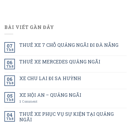
BÀI VIẾT GẦN ĐÂY
THUÊ XE 7 CHỖ QUẢNG NGÃI ĐI ĐÀ NẴNG
07
Th8
THUÊ XE MERCEDES QUẢNG NGÃI
06
Th8
XE CHU LAI ĐI SA HUỲNH
06
Th8
XE HỘI AN – QUẢNG NGÃI
05
Th8
1
Comment
THUÊ XE PHỤC VỤ SỰ KIỆN TẠI QUẢNG
04
Th8
NGÃI