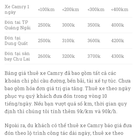
Xe Camry 1
<100km
<200km
<300km
<400km
ngày
Đón tai TP
2500k
3000k
3500k
4000k
Quảng Ngãi
Đón tại
2500k
3100k
3600k
4200k
Dung Quất
Đón tại sân
2600k
3200k
3700k
4300k
bay Chu Lai
Bảng giá thuê xe Camry đã bao gồm tất cả các
khoản chi phí cầu đường, bến bãi, tài xế tự túc. Chưa
bao gồm hóa đơn giá trị gia tăng. Thuê xe theo ngày
phục vụ quý khách đưa đón trong vòng 10
tiếng/ngày. Nếu bạn vượt quá số km, thời gian quy
định thì chúng tôi tính thêm 9k/km và 90k/h.
Ngoài ra, du khách có thể thuê xe Camry báo giá đưa
đón theo lộ trình công tác dài ngày, thuê xe theo