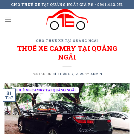
Skip
CHO THUÊ XE TẠI QUẢNG NGÃI GIÁ RẺ - 0941.443.051
to
content
CHO THUÊ XE TẠI QUẢNG NGÃI
THUÊ XE CAMRY TẠI QUẢNG
NGÃI
POSTED ON
31 THÁNG 7, 2024
BY
ADMIN
31
Th7