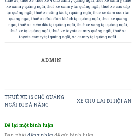
thuê xe
,
thuê xe
,
thuê xe 4 chỗ camry quảng ngãi
,
thuê xe camry
,
thuê
xe camry quảng ngãi
,
thuê xe camry tại quảng ngãi
,
thuê xe cao cấp
tại quảng ngãi
,
thuê xe công tác tại quảng ngãi
,
thue xe dam cuoi tai
quang ngai
,
thuê xe đưa đón khách tại quảng ngãi
,
thue xe quang
ngai
,
thuê xe rước dâu tại quảng ngãi
,
thuê xe sang tại quảng ngãi
,
thuê xe tại quảng ngãi
,
thuê xe toyota camry quảng ngãi
,
thuê xe
toyota camry tại quảng ngãi
,
xe camry tại quảng ngãi
.
ADMIN
THUÊ XE 16 CHỖ QUẢNG
XE CHU LAI ĐI HỘI AN
NGÃI ĐI ĐÀ NẴNG
Để lại một bình luận
Bạn phải
đăng nhập
để gửi bình luận.