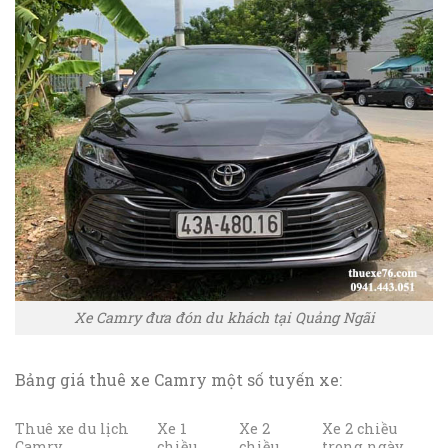
Xe Camry đưa đón du khách tại Quảng Ngãi
Bảng giá thuê xe Camry một số tuyến xe:
Thuê xe du lịch
Xe 1
Xe 2
Xe 2 chiều
Camry
chiều
chiều
trong ngày