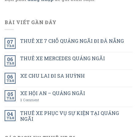
BÀI VIẾT GẦN ĐÂY
THUÊ XE 7 CHỖ QUẢNG NGÃI ĐI ĐÀ NẴNG
07
Th8
THUÊ XE MERCEDES QUẢNG NGÃI
06
Th8
XE CHU LAI ĐI SA HUỲNH
06
Th8
XE HỘI AN – QUẢNG NGÃI
05
Th8
1
Comment
THUÊ XE PHỤC VỤ SỰ KIỆN TẠI QUẢNG
04
Th8
NGÃI