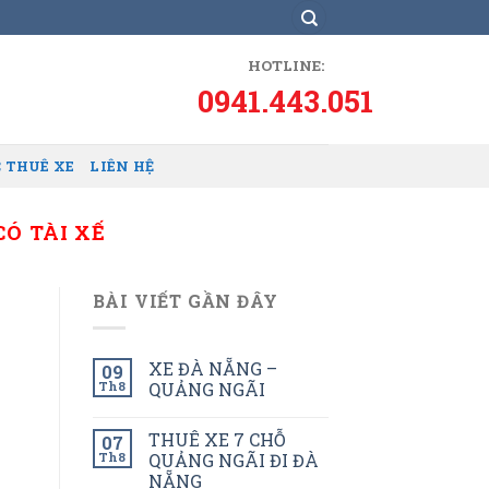
HOTLINE:
0941.443.051
 THUÊ XE
LIÊN HỆ
CÓ TÀI XẾ
BÀI VIẾT GẦN ĐÂY
XE ĐÀ NẴNG –
09
Th8
QUẢNG NGÃI
THUÊ XE 7 CHỖ
07
Th8
QUẢNG NGÃI ĐI ĐÀ
NẴNG