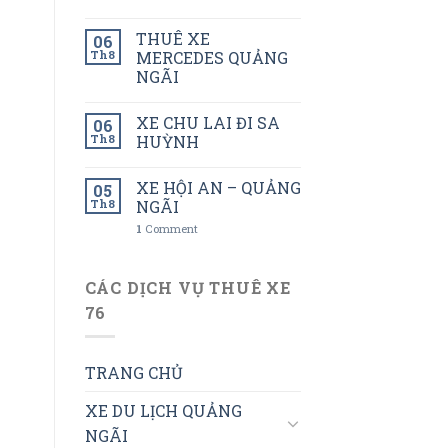
THUÊ XE
06
Th8
MERCEDES QUẢNG
NGÃI
XE CHU LAI ĐI SA
06
Th8
HUỲNH
XE HỘI AN – QUẢNG
05
Th8
NGÃI
1
Comment
CÁC DỊCH VỤ THUÊ XE
76
TRANG CHỦ
XE DU LỊCH QUẢNG
NGÃI