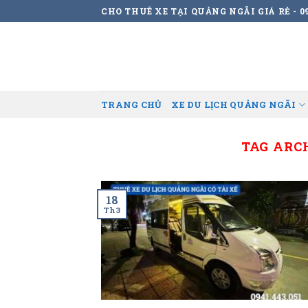
Skip
CHO THUÊ XE TẠI QUẢNG NGÃI GIÁ RẺ - 09
to
content
TRANG CHỦ
XE DU LỊCH QUẢNG NGÃI
TAG ARC
18
Th3