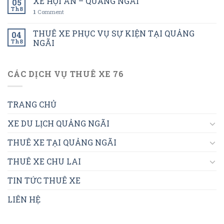
XE HỘI AN – QUẢNG NGÃI
05
Th8
1
Comment
THUÊ XE PHỤC VỤ SỰ KIỆN TẠI QUẢNG
04
Th8
NGÃI
CÁC DỊCH VỤ THUÊ XE 76
TRANG CHỦ
XE DU LỊCH QUẢNG NGÃI
THUÊ XE TẠI QUẢNG NGÃI
THUÊ XE CHU LAI
TIN TỨC THUÊ XE
LIÊN HỆ