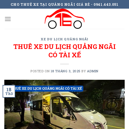
Skip
CHO THUÊ XE TẠI QUẢNG NGÃI GIÁ RẺ - 0941.443.051
to
content
XE DU LỊCH QUẢNG NGÃI
THUÊ XE DU LỊCH QUẢNG NGÃI
CÓ TÀI XẾ
POSTED ON
18 THÁNG 3, 2025
BY
ADMIN
18
Th3