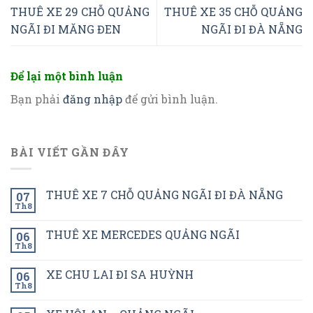
THUÊ XE 29 CHỖ QUẢNG
THUÊ XE 35 CHỖ QUẢNG
NGÃI ĐI MĂNG ĐEN
NGÃI ĐI ĐÀ NẴNG
Để lại một bình luận
Bạn phải
đăng nhập
để gửi bình luận.
BÀI VIẾT GẦN ĐÂY
THUÊ XE 7 CHỖ QUẢNG NGÃI ĐI ĐÀ NẴNG
07
Th8
THUÊ XE MERCEDES QUẢNG NGÃI
06
Th8
XE CHU LAI ĐI SA HUỲNH
06
Th8