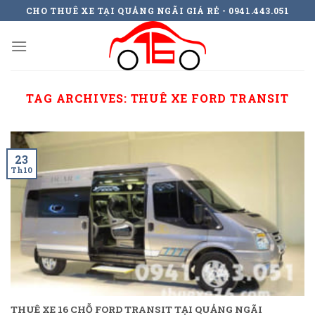
Skip
CHO THUÊ XE TẠI QUẢNG NGÃI GIÁ RẺ - 0941.443.051
to
content
TAG ARCHIVES:
THUÊ XE FORD TRANSIT
23
Th10
THUÊ XE 16 CHỖ FORD TRANSIT TẠI QUẢNG NGÃI