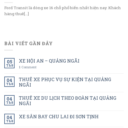
Ford Transit là dòng xe 16 chỗ phổ biến nhất hiện nay. Khách
hàng thuê[...]
BÀI VIẾT GẦN ĐÂY
XE HỘI AN – QUẢNG NGÃI
05
Th8
1
Comment
THUÊ XE PHỤC VỤ SỰ KIỆN TẠI QUẢNG
04
Th8
NGÃI
THUÊ XE DU LỊCH THEO ĐOÀN TẠI QUẢNG
04
Th8
NGÃI
XE SÂN BAY CHU LAI ĐI SƠN TỊNH
04
Th8