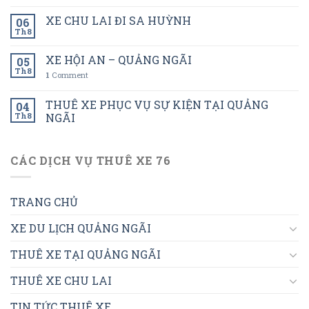
XE CHU LAI ĐI SA HUỲNH
06
Th8
XE HỘI AN – QUẢNG NGÃI
05
Th8
1
Comment
THUÊ XE PHỤC VỤ SỰ KIỆN TẠI QUẢNG
04
Th8
NGÃI
CÁC DỊCH VỤ THUÊ XE 76
TRANG CHỦ
XE DU LỊCH QUẢNG NGÃI
THUÊ XE TẠI QUẢNG NGÃI
THUÊ XE CHU LAI
TIN TỨC THUÊ XE