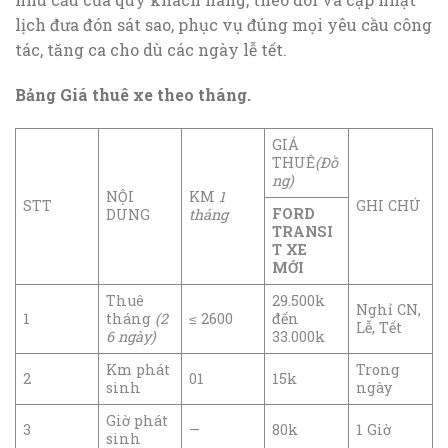
lịch đưa đón sát sao, phục vụ đúng mọi yêu cầu công
tác, tăng ca cho dù các ngày lễ tết.
Bảng Giá thuê xe theo tháng.
GIÁ
THUÊ
(Đồ
ng)
NỘI
KM
1
STT
GHI CHÚ
FORD
DUNG
tháng
TRANSI
T XE
MỚI
Thuê
29.500k
Nghỉ CN,
1
tháng
(2
≤ 2600
đến
Lễ, Tết
6 ngày)
33.000k
Km phát
Trong
2
01
15k
sinh
ngày
Giờ phát
3
—
80k
1 Giờ
sinh