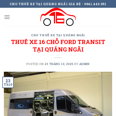
Skip
CHO THUÊ XE TẠI QUẢNG NGÃI GIÁ RẺ - 0941.443.051
to
content
CHO THUÊ XE TẠI QUẢNG NGÃI
THUÊ XE 16 CHỖ FORD TRANSIT
TẠI QUẢNG NGÃI
POSTED ON
23 THÁNG 10, 2025
BY
ADMIN
23
Th10