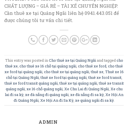
CHẤT LƯỢNG – GIÁ RẺ – TÀI XẾ CHUYÊN NGHIỆP.
Cần thuê xe tại Quảng Ngãi liên hệ 0941.443.051 để
được chúng tôi tư vấn chi tiết.
This entry was posted in
Cho thuê xe tại Quảng Ngãi
and tagged
cho
thuê xe
,
cho thuê xe 16 chỗ tại quảng ngãi
,
cho thuê xe ford
,
cho thuê
xe ford tại quảng ngãi
,
cho thuê xe tại quảng ngãi
,
thuê xe
,
Thuê xe 16
chỗ tại Quảng Ngãi
,
thuê xe ford tại quảng ngãi
,
thuê xe ford transit
,
thuê xe ford transit quảng ngãi
,
thuê xe tại quảng ngãi
,
thuê xe transit
quảng ngãi
,
xe 16 chỗ quảng ngãi
,
Xe Chu Lai đi Quảng Ngãi
,
Xe chu
lai đi sa kỳ
,
xe đà nẵng đi quảng ngãi
,
xe đà nẵng đi sa kỳ
,
Xe Hội An
đi Quảng Ngãi
,
Xe Hội An đi Sa Kỳ
,
xe quảng ngãi đi sa kỳ
.
ADMIN