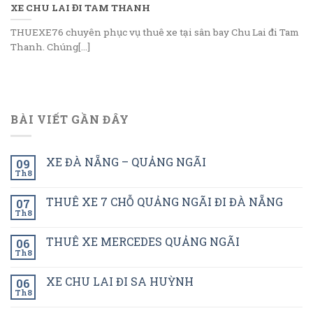
XE CHU LAI ĐI TAM THANH
THUEXE76 chuyên phục vụ thuê xe tại sân bay Chu Lai đi Tam
Thanh. Chúng[...]
BÀI VIẾT GẦN ĐÂY
XE ĐÀ NẴNG – QUẢNG NGÃI
09
Th8
THUÊ XE 7 CHỖ QUẢNG NGÃI ĐI ĐÀ NẴNG
07
Th8
THUÊ XE MERCEDES QUẢNG NGÃI
06
Th8
XE CHU LAI ĐI SA HUỲNH
06
Th8