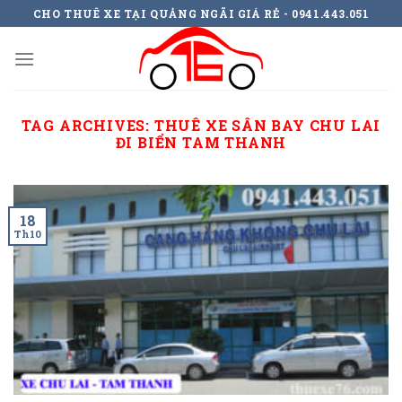
Skip
CHO THUÊ XE TẠI QUẢNG NGÃI GIÁ RẺ - 0941.443.051
to
content
TAG ARCHIVES:
THUÊ XE SÂN BAY CHU LAI
ĐI BIỂN TAM THANH
18
Th10