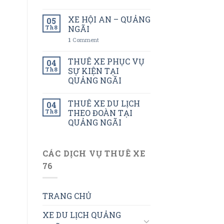
XE HỘI AN – QUẢNG
05
Th8
NGÃI
1
Comment
THUÊ XE PHỤC VỤ
04
Th8
SỰ KIỆN TẠI
QUẢNG NGÃI
THUÊ XE DU LỊCH
04
Th8
THEO ĐOÀN TẠI
QUẢNG NGÃI
CÁC DỊCH VỤ THUÊ XE
76
TRANG CHỦ
XE DU LỊCH QUẢNG