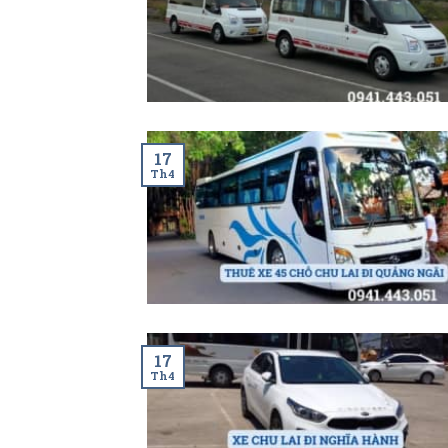
17
Th4
17
Th4