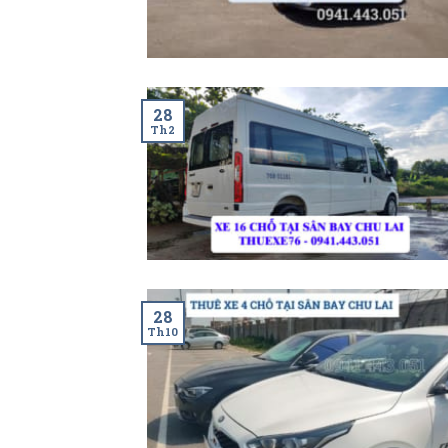
28
Th2
28
Th10