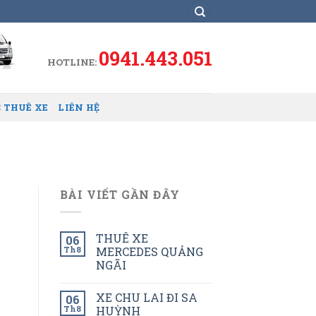
0941.443.051
HOTLINE:
 THUÊ XE
LIÊN HỆ
BÀI VIẾT GẦN ĐÂY
THUÊ XE
06
Th8
MERCEDES QUẢNG
NGÃI
XE CHU LAI ĐI SA
06
Th8
HUỲNH