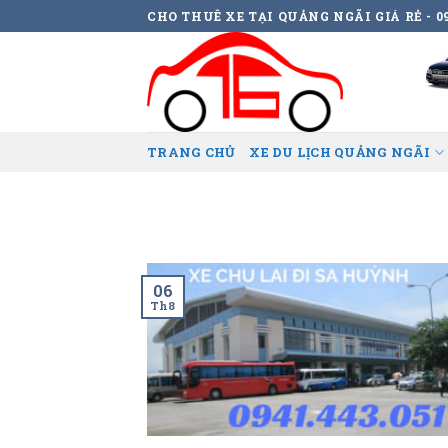
Skip
CHO THUÊ XE TẠI QUẢNG NGÃI GIÁ RẺ - 09
to
content
TRANG CHỦ
XE DU LỊCH QUẢNG NGÃI
06
Th8