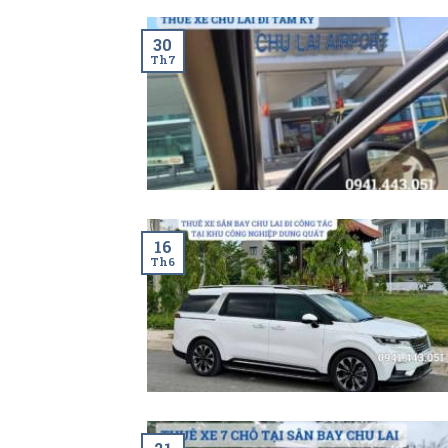
30
Th7
16
Th6