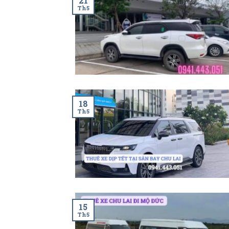
21
Th5
18
Th5
15
Th5