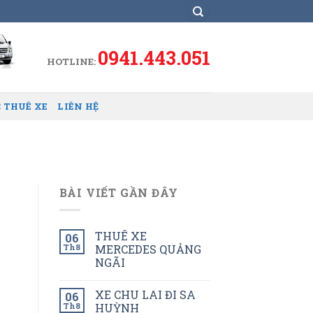
0941.443.051
HOTLINE:
 THUÊ XE
LIÊN HỆ
BÀI VIẾT GẦN ĐÂY
THUÊ XE
06
Th8
MERCEDES QUẢNG
NGÃI
XE CHU LAI ĐI SA
06
Th8
HUỲNH