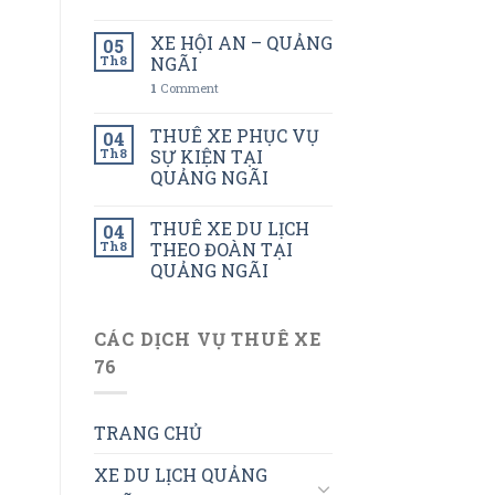
XE HỘI AN – QUẢNG
05
Th8
NGÃI
1
Comment
THUÊ XE PHỤC VỤ
04
Th8
SỰ KIỆN TẠI
QUẢNG NGÃI
THUÊ XE DU LỊCH
04
Th8
THEO ĐOÀN TẠI
QUẢNG NGÃI
CÁC DỊCH VỤ THUÊ XE
76
TRANG CHỦ
XE DU LỊCH QUẢNG