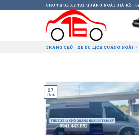
Skip
CHO THUÊ XE TẠI QUẢNG NGÃI GIÁ RẺ - 09
to
content
TRANG CHỦ
XE DU LỊCH QUẢNG NGÃI
07
Th10