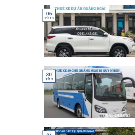
06
Th10
30
Th9