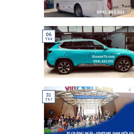
06
Th8
31
Th7