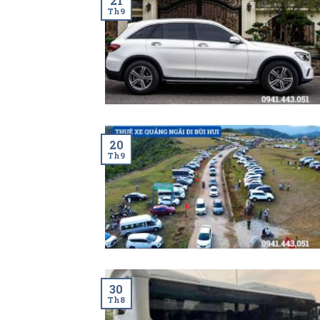
21
Th9
20
Th9
30
Th8