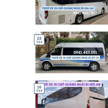
25
Th8
16
Th8