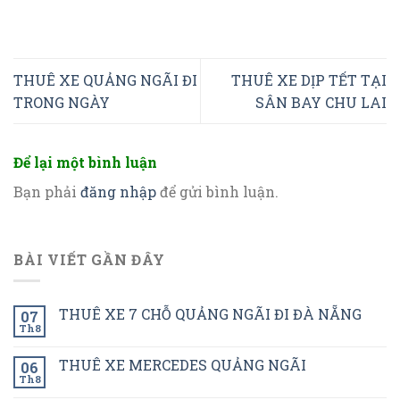
THUÊ XE QUẢNG NGÃI ĐI
THUÊ XE DỊP TẾT TẠI
TRONG NGÀY
SÂN BAY CHU LAI
Để lại một bình luận
Bạn phải
đăng nhập
để gửi bình luận.
BÀI VIẾT GẦN ĐÂY
THUÊ XE 7 CHỖ QUẢNG NGÃI ĐI ĐÀ NẴNG
07
Th8
THUÊ XE MERCEDES QUẢNG NGÃI
06
Th8