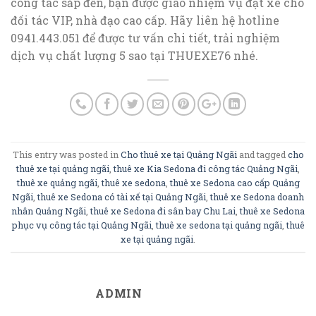
công tác sắp đến, bạn được giao nhiệm vụ đặt xe cho
đối tác VIP, nhà đạo cao cấp. Hãy liên hệ hotline
0941.443.051 để được tư vấn chi tiết, trải nghiệm
dịch vụ chất lượng 5 sao tại THUEXE76 nhé.
This entry was posted in
Cho thuê xe tại Quảng Ngãi
and tagged
cho
thuê xe tại quảng ngãi
,
thuê xe Kia Sedona đi công tác Quảng Ngãi
,
thuê xe quảng ngãi
,
thuê xe sedona
,
thuê xe Sedona cao cấp Quảng
Ngãi
,
thuê xe Sedona có tài xế tại Quảng Ngãi
,
thuê xe Sedona doanh
nhân Quảng Ngãi
,
thuê xe Sedona đi sân bay Chu Lai
,
thuê xe Sedona
phục vụ công tác tại Quảng Ngãi
,
thuê xe sedona tại quảng ngãi
,
thuê
xe tại quảng ngãi
.
ADMIN