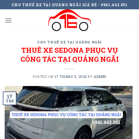
Skip
CHO THUÊ XE TẠI QUẢNG NGÃI GIÁ RẺ - 0941.443.051
to
content
CHO THUÊ XE TẠI QUẢNG NGÃI
THUÊ XE SEDONA PHỤC VỤ
CÔNG TÁC TẠI QUẢNG NGÃI
POSTED ON
17 THÁNG 5, 2026
BY
ADMIN
17
Th5