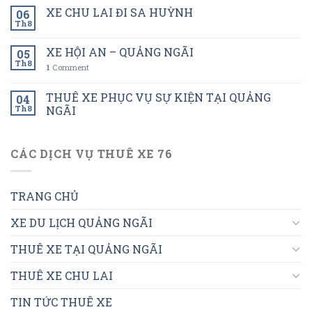
XE CHU LAI ĐI SA HUỲNH
06
Th8
XE HỘI AN – QUẢNG NGÃI
05
Th8
1
Comment
THUÊ XE PHỤC VỤ SỰ KIỆN TẠI QUẢNG
04
Th8
NGÃI
CÁC DỊCH VỤ THUÊ XE 76
TRANG CHỦ
XE DU LỊCH QUẢNG NGÃI
THUÊ XE TẠI QUẢNG NGÃI
THUÊ XE CHU LAI
TIN TỨC THUÊ XE