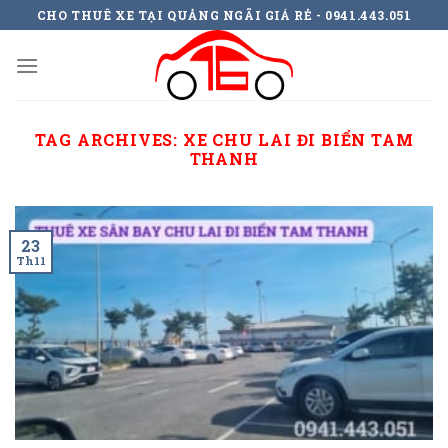
Skip
CHO THUÊ XE TẠI QUẢNG NGÃI GIÁ RẺ - 0941.443.051
to
content
TAG ARCHIVES:
XE CHU LAI ĐI BIỂN TAM
THANH
23
Th11