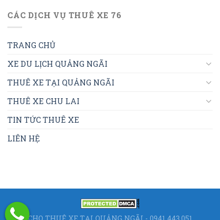
CÁC DỊCH VỤ THUÊ XE 76
TRANG CHỦ
XE DU LỊCH QUẢNG NGÃI
THUÊ XE TẠI QUẢNG NGÃI
THUÊ XE CHU LAI
TIN TỨC THUÊ XE
LIÊN HỆ
CHO THUÊ XE TẠI QUẢNG NGÃI - 0941.443.051