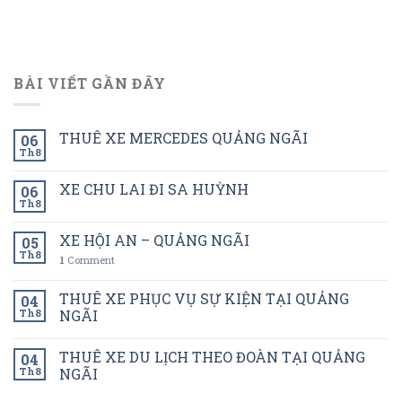
BÀI VIẾT GẦN ĐÂY
THUÊ XE MERCEDES QUẢNG NGÃI
06
Th8
XE CHU LAI ĐI SA HUỲNH
06
Th8
XE HỘI AN – QUẢNG NGÃI
05
Th8
1
Comment
THUÊ XE PHỤC VỤ SỰ KIỆN TẠI QUẢNG
04
Th8
NGÃI
THUÊ XE DU LỊCH THEO ĐOÀN TẠI QUẢNG
04
Th8
NGÃI