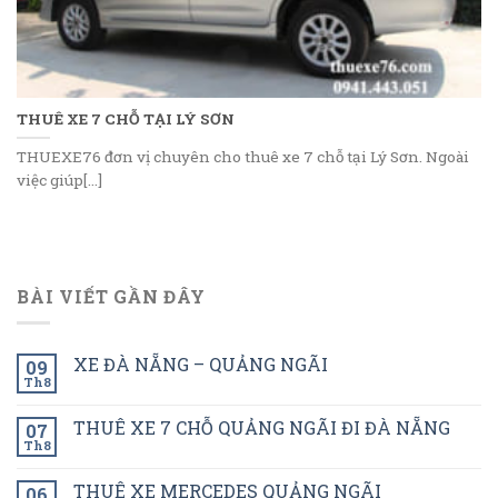
THUÊ XE 7 CHỖ TẠI LÝ SƠN
THUEXE76 đơn vị chuyên cho thuê xe 7 chỗ tại Lý Sơn. Ngoài
việc giúp[...]
BÀI VIẾT GẦN ĐÂY
XE ĐÀ NẴNG – QUẢNG NGÃI
09
Th8
THUÊ XE 7 CHỖ QUẢNG NGÃI ĐI ĐÀ NẴNG
07
Th8
THUÊ XE MERCEDES QUẢNG NGÃI
06