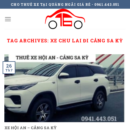
Skip
CHO THUÊ XE TẠI QUẢNG NGÃI GIÁ RẺ - 0941.443.051
to
content
TAG ARCHIVES:
XE CHU LAI ĐI CẢNG SA KỲ
26
Th7
XE HỘI AN – CẢNG SA KỲ