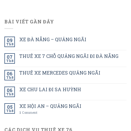
BÀI VIẾT GẦN ĐÂY
XE ĐÀ NẴNG – QUẢNG NGÃI
09
Th8
THUÊ XE 7 CHỖ QUẢNG NGÃI ĐI ĐÀ NẴNG
07
Th8
THUÊ XE MERCEDES QUẢNG NGÃI
06
Th8
XE CHU LAI ĐI SA HUỲNH
06
Th8
XE HỘI AN – QUẢNG NGÃI
05
Th8
1
Comment
CÁC DỊCH VỤ THUÊ XE 76