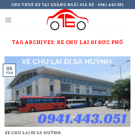
Skip
CHO THUÊ XE TẠI QUẢNG NGÃI GIÁ RẺ - 0941.443.051
to
content
TAG ARCHIVES:
XE CHU LAI ĐI ĐỨC PHỔ
06
Th8
XE CHU LAI ĐI SA HUỲNH