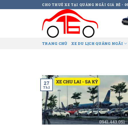
Skip
CHO THUÊ XE TẠI QUẢNG NGÃI GIÁ RẺ - 09
to
content
TRANG CHỦ
XE DU LỊCH QUẢNG NGÃI
27
Th2