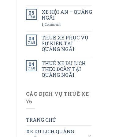
XE HỘI AN – QUẢNG
05
Th8
NGÃI
1
Comment
THUÊ XE PHỤC VỤ
04
Th8
SỰ KIỆN TẠI
QUẢNG NGÃI
THUÊ XE DU LỊCH
04
Th8
THEO ĐOÀN TẠI
QUẢNG NGÃI
CÁC DỊCH VỤ THUÊ XE
76
TRANG CHỦ
XE DU LỊCH QUẢNG