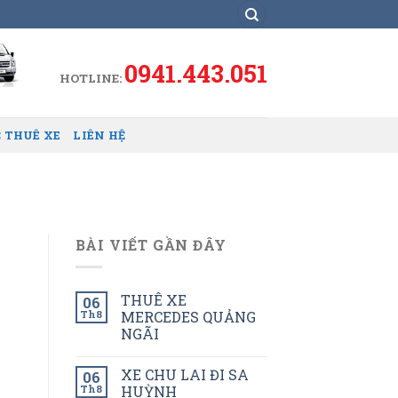
0941.443.051
HOTLINE:
 THUÊ XE
LIÊN HỆ
BÀI VIẾT GẦN ĐÂY
THUÊ XE
06
Th8
MERCEDES QUẢNG
NGÃI
XE CHU LAI ĐI SA
06
Th8
HUỲNH