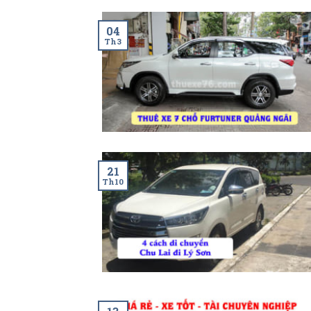
04
Th3
21
Th10