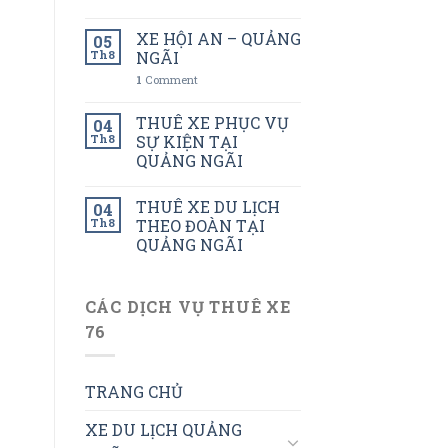
XE HỘI AN – QUẢNG
05
Th8
NGÃI
1
Comment
THUÊ XE PHỤC VỤ
04
Th8
SỰ KIỆN TẠI
QUẢNG NGÃI
THUÊ XE DU LỊCH
04
Th8
THEO ĐOÀN TẠI
QUẢNG NGÃI
CÁC DỊCH VỤ THUÊ XE
76
TRANG CHỦ
XE DU LỊCH QUẢNG