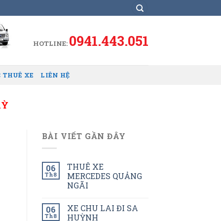
0941.443.051
HOTLINE:
 THUÊ XE
LIÊN HỆ
KỲ
BÀI VIẾT GẦN ĐÂY
THUÊ XE
06
Th8
MERCEDES QUẢNG
NGÃI
XE CHU LAI ĐI SA
06
Th8
HUỲNH