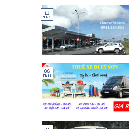
11
Th6
08
Th12