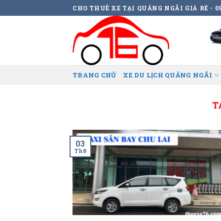
Skip
CHO THUÊ XE TẠI QUẢNG NGÃI GIÁ RẺ - 09
to
content
TRANG CHỦ
XE DU LỊCH QUẢNG NGÃI
T
03
Th8