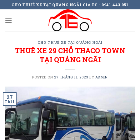
Skip
CHO THUÊ XE TẠI QUẢNG NGÃI GIÁ RẺ - 0941.443.051
to
content
CHO THUÊ XE TẠI QUẢNG NGÃI
THUÊ XE 29 CHỖ THACO TOWN
TẠI QUẢNG NGÃI
POSTED ON
27 THÁNG 11, 2023
BY
ADMIN
27
Th11