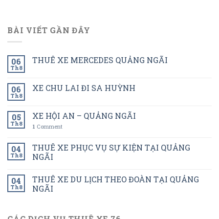
BÀI VIẾT GẦN ĐÂY
THUÊ XE MERCEDES QUẢNG NGÃI
06
Th8
XE CHU LAI ĐI SA HUỲNH
06
Th8
XE HỘI AN – QUẢNG NGÃI
05
Th8
1
Comment
THUÊ XE PHỤC VỤ SỰ KIỆN TẠI QUẢNG
04
Th8
NGÃI
THUÊ XE DU LỊCH THEO ĐOÀN TẠI QUẢNG
04
Th8
NGÃI
CÁC DỊCH VỤ THUÊ XE 76