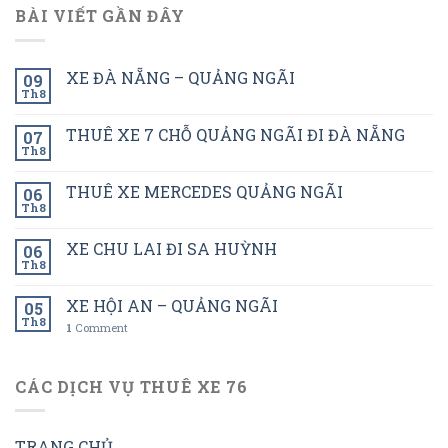
BÀI VIẾT GẦN ĐÂY
XE ĐÀ NẴNG – QUẢNG NGÃI
09
Th8
THUÊ XE 7 CHỖ QUẢNG NGÃI ĐI ĐÀ NẴNG
07
Th8
THUÊ XE MERCEDES QUẢNG NGÃI
06
Th8
XE CHU LAI ĐI SA HUỲNH
06
Th8
XE HỘI AN – QUẢNG NGÃI
05
Th8
1
Comment
CÁC DỊCH VỤ THUÊ XE 76
TRANG CHỦ