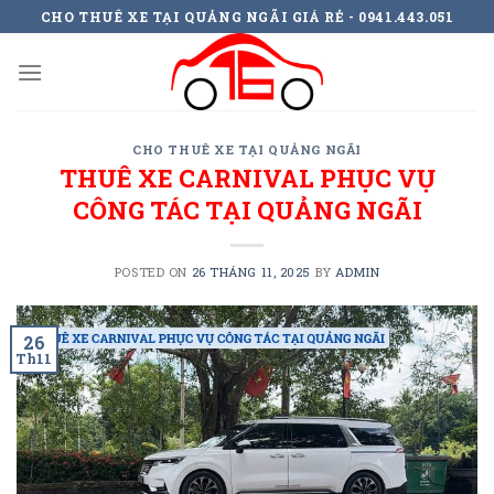
Skip
CHO THUÊ XE TẠI QUẢNG NGÃI GIÁ RẺ - 0941.443.051
to
content
CHO THUÊ XE TẠI QUẢNG NGÃI
THUÊ XE CARNIVAL PHỤC VỤ
CÔNG TÁC TẠI QUẢNG NGÃI
POSTED ON
26 THÁNG 11, 2025
BY
ADMIN
26
Th11