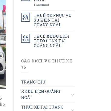
1
Comment
THUÊ XE PHỤC VỤ
04
Th8
SỰ KIỆN TẠI
QUẢNG NGÃI
THUÊ XE DU LỊCH
04
Th8
THEO ĐOÀN TẠI
QUẢNG NGÃI
CÁC DỊCH VỤ THUÊ XE
76
TRANG CHỦ
XE DU LỊCH QUẢNG
NGÃI
6
cho
THUÊ XE TẠI QUẢNG