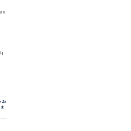
bạn
ết
e đà
 đi