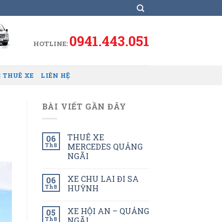
0941.443.051
HOTLINE:
 THUÊ XE
LIÊN HỆ
BÀI VIẾT GẦN ĐÂY
THUÊ XE
06
Th8
MERCEDES QUẢNG
NGÃI
XE CHU LAI ĐI SA
06
Th8
HUỲNH
XE HỘI AN – QUẢNG
05
Th8
NGÃI