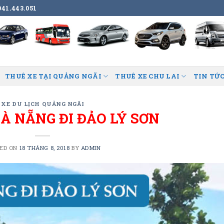
41.443.051
THUÊ XE TẠI QUẢNG NGÃI
THUÊ XE CHU LAI
TIN TỨC
XE DU LỊCH QUẢNG NGÃI
À NẴNG ĐI ĐẢO LÝ SƠN
ED ON
18 THÁNG 8, 2018
BY
ADMIN