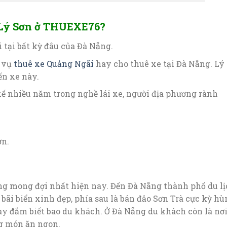
i Lý Sơn ở THUEXE76?
 tại bất kỳ đâu của Đà Nẵng.
h vụ
thuê xe Quảng Ngãi
hay cho thuê xe tại Đà Nẵng. Lý
ến xe này.
xế nhiều năm trong nghề lái xe, người địa phương rành
ơn.
áng mong đợi nhất hiện nay. Đến Đà Nẵng thành phố du l
bãi biển xinh đẹp, phía sau là bán đảo Sơn Trà cực kỳ hù
ay đắm biết bao du khách. Ở Đà Nẵng du khách còn là nơi
g món ăn ngon.