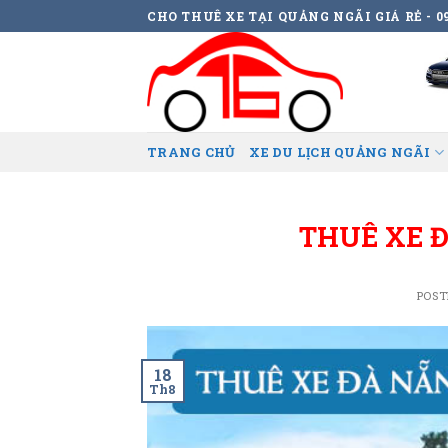
Skip
CHO THUÊ XE TẠI QUẢNG NGÃI GIÁ RẺ - 09
to
content
TRANG CHỦ
XE DU LỊCH QUẢNG NGÃI
THUÊ XE Đ
POST
18
Th8