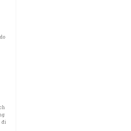
 do
ịch
ng
 đi