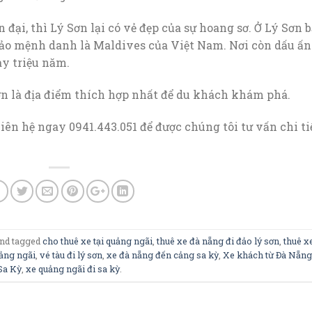
đại, thì Lý Sơn lại có vẻ đẹp của sự hoang sơ. Ở Lý Sơn 
ảo mệnh danh là Maldives của Việt Nam. Nơi còn dấu ấn
ay triệu năm.
Sơn là địa điểm thích hợp nhất để du khách khám phá.
liên hệ ngay 0941.443.051 để được chúng tôi tư vấn chi ti
nd tagged
cho thuê xe tại quảng ngãi
,
thuê xe đà nẵng đi đảo lý sơn
,
thuê x
uảng ngãi
,
vé tàu đi lý sơn
,
xe đà nẵng đến cảng sa kỳ
,
Xe khách từ Đà Nẵng
Sa Kỳ
,
xe quảng ngãi đi sa kỳ
.