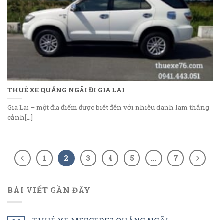
THUÊ XE QUẢNG NGÃI ĐI GIA LAI
Gia Lai – một địa điểm được biết đến với nhiều danh lam thắng
cảnh[...]
1
2
3
4
5
…
7
BÀI VIẾT GẦN ĐÂY