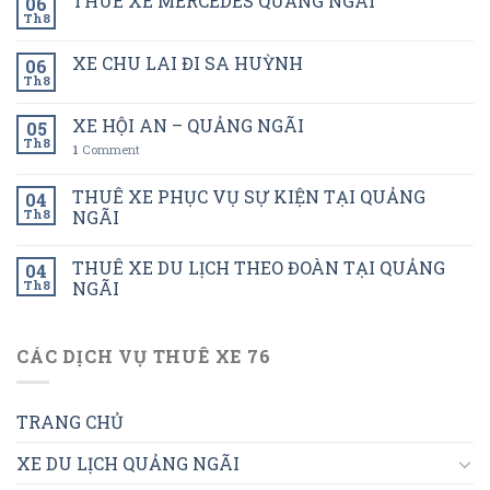
THUÊ XE MERCEDES QUẢNG NGÃI
06
Th8
XE CHU LAI ĐI SA HUỲNH
06
Th8
XE HỘI AN – QUẢNG NGÃI
05
Th8
1
Comment
THUÊ XE PHỤC VỤ SỰ KIỆN TẠI QUẢNG
04
Th8
NGÃI
THUÊ XE DU LỊCH THEO ĐOÀN TẠI QUẢNG
04
Th8
NGÃI
CÁC DỊCH VỤ THUÊ XE 76
TRANG CHỦ
XE DU LỊCH QUẢNG NGÃI