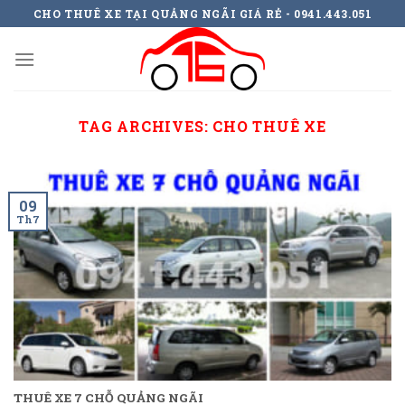
Skip
CHO THUÊ XE TẠI QUẢNG NGÃI GIÁ RẺ - 0941.443.051
to
content
TAG ARCHIVES:
CHO THUÊ XE
09
Th7
THUÊ XE 7 CHỖ QUẢNG NGÃI