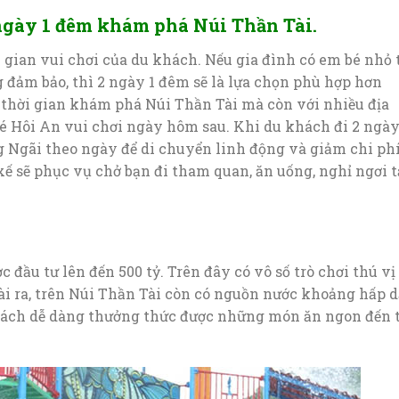
ngày 1 đêm khám phá Núi Thần Tài.
gian vui chơi của du khách. Nếu gia đình có em bé nhỏ 
g đảm bảo, thì 2 ngày 1 đêm sẽ là lựa chọn phù hợp hơn
 thời gian khám phá Núi Thần Tài mà còn với nhiều địa
é Hôi An vui chơi ngày hôm sau. Khi du khách đi 2 ngày
g Ngãi theo ngày để di chuyển linh động và giảm chi ph
 xế sẽ phục vụ chở bạn đi tham quan, ăn uống, nghỉ ngơi t
 đầu tư lên đến 500 tỷ. Trên đây có vô số trò chơi thú vị
i ra, trên Núi Thần Tài còn có nguồn nước khoảng hấp 
hách dễ dàng thưởng thức được những món ăn ngon đến 