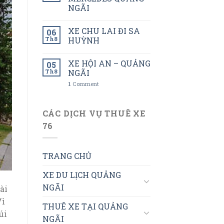
NGÃI
XE CHU LAI ĐI SA
06
Th8
HUỲNH
XE HỘI AN – QUẢNG
05
Th8
NGÃI
1
Comment
CÁC DỊCH VỤ THUÊ XE
76
TRANG CHỦ
XE DU LỊCH QUẢNG
NGÃI
ài
Vì
THUÊ XE TẠI QUẢNG
úi
NGÃI