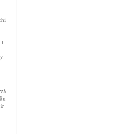
thì
 1
í
ại
 và
dẫn
từ