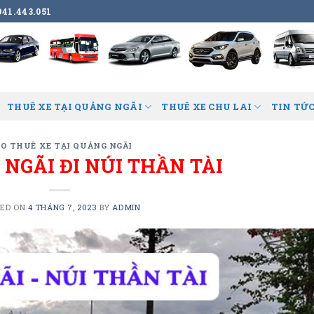
41.443.051
THUÊ XE TẠI QUẢNG NGÃI
THUÊ XE CHU LAI
TIN TỨC
O THUÊ XE TẠI QUẢNG NGÃI
NGÃI ĐI NÚI THẦN TÀI
TED ON
4 THÁNG 7, 2023
BY
ADMIN