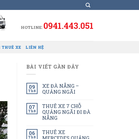
0941.443.051
HOTLINE:
 THUÊ XE
LIÊN HỆ
BÀI VIẾT GẦN ĐÂY
XE ĐÀ NẴNG –
09
Th8
QUẢNG NGÃI
THUÊ XE 7 CHỖ
07
Th8
QUẢNG NGÃI ĐI ĐÀ
NẴNG
THUÊ XE
06
Th8
MERCEDES QUẢNG