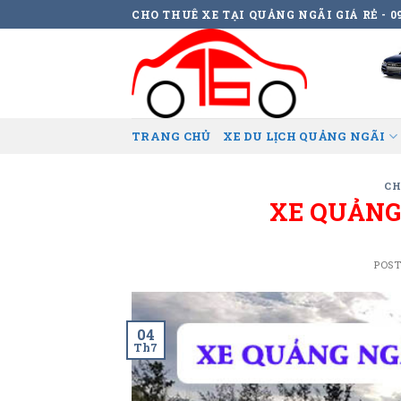
Skip
CHO THUÊ XE TẠI QUẢNG NGÃI GIÁ RẺ - 09
to
content
TRANG CHỦ
XE DU LỊCH QUẢNG NGÃI
CH
XE QUẢNG 
POS
04
Th7