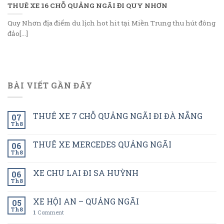
THUÊ XE 16 CHỖ QUẢNG NGÃI ĐI QUY NHƠN
Quy Nhơn địa điểm du lịch hot hit tại Miền Trung thu hút đông
đảo[...]
BÀI VIẾT GẦN ĐÂY
THUÊ XE 7 CHỖ QUẢNG NGÃI ĐI ĐÀ NẴNG
07
Th8
THUÊ XE MERCEDES QUẢNG NGÃI
06
Th8
XE CHU LAI ĐI SA HUỲNH
06
Th8
XE HỘI AN – QUẢNG NGÃI
05
Th8
1
Comment