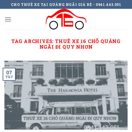
Skip
CHO THUÊ XE TẠI QUẢNG NGÃI GIÁ RẺ - 0941.443.051
to
content
TAG ARCHIVES:
THUÊ XE 16 CHỖ QUẢNG
NGÃI ĐI QUY NHƠN
07
Th7