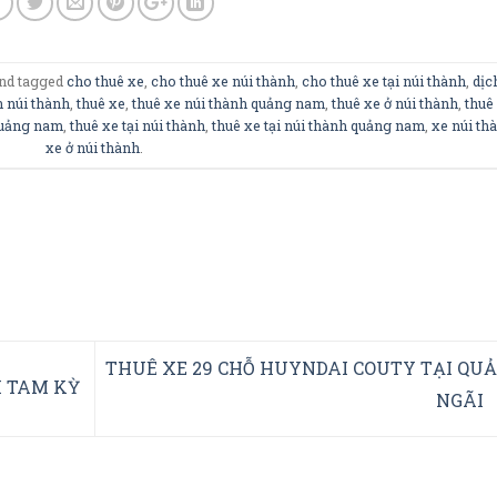
nd tagged
cho thuê xe
,
cho thuê xe núi thành
,
cho thuê xe tại núi thành
,
dịc
n núi thành
,
thuê xe
,
thuê xe núi thành quảng nam
,
thuê xe ở núi thành
,
thuê
 quảng nam
,
thuê xe tại núi thành
,
thuê xe tại núi thành quảng nam
,
xe núi th
xe ở núi thành
.
THUÊ XE 29 CHỖ HUYNDAI COUTY TẠI QU
I TAM KỲ
NGÃI