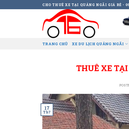
Skip
CHO THUÊ XE TẠI QUẢNG NGÃI GIÁ RẺ - 09
to
content
TRANG CHỦ
XE DU LỊCH QUẢNG NGÃI
THUÊ XE TẠ
POST
17
Th7