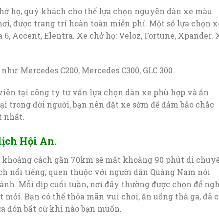
hở họ, quý khách cho thể lựa chọn nguyên dàn xe màu
mơí, được trang trí hoàn toàn miễn phí. Một số lựa chọn x
6, Accent, Elentra. Xe chở họ: Veloz, Fortune, Xpander. 
 như: Mercedes C200, Mercedes C300, GLC 300.
viên tại công ty tư vấn lựa chọn dàn xe phù hợp và ấn
ại trong đời người, bạn nên đặt xe sớm để đảm bảo chắc
 nhất.
lịch Hội An.
với khoảng cách gần 70km sẽ mất khoảng 90 phút di chuy
ịch nổi tiếng, quen thuộc với người dân Quảng Nam nói
nh. Mỗi dịp cuối tuần, nơi đây thường được chọn để ngh
t mỏi. Bạn có thể thỏa mãn vui chơi, ăn uống thả ga, đã 
a đón bất cứ khi nào bạn muốn.