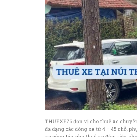
THUEXE76 đơn vị cho thuê xe chuyên
đa dạng các dòng xe từ 4 – 45 chỗ, ph
xe công tác, cho thuê xe đám tiệc, c