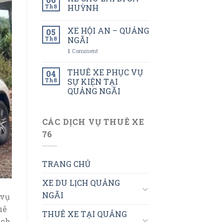
Th8
HUỲNH
XE HỘI AN – QUẢNG
05
Th8
NGÃI
1
Comment
THUÊ XE PHỤC VỤ
04
Th8
SỰ KIỆN TẠI
QUẢNG NGÃI
CÁC DỊCH VỤ THUÊ XE
76
TRANG CHỦ
XE DU LỊCH QUẢNG
NGÃI
 vụ
uê
THUÊ XE TẠI QUẢNG
ách