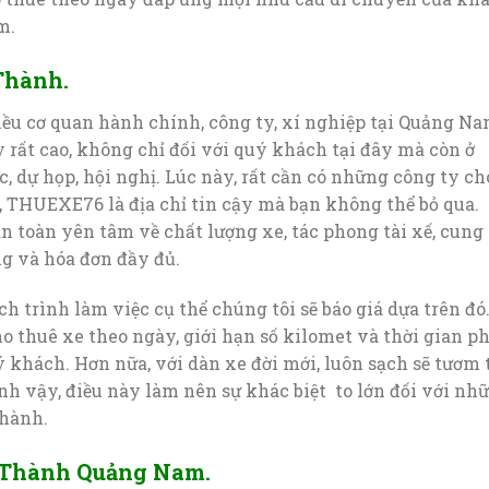
m.
 Thành.
ều cơ quan hành chính, công ty, xí nghiệp tại Quảng Na
y rất cao, không chỉ đối với quý khách tại đây mà còn ở
, dự họp, hội nghị. Lúc này, rất cần có những công ty ch
 THUEXE76 là địa chỉ tin cậy mà bạn không thể bỏ qua.
n toàn yên tâm về chất lượng xe, tác phong tài xế, cung
ng và hóa đơn đầy đủ.
ịch trình làm việc cụ thể chúng tôi sẽ báo giá dựa trên đó
cho thuê xe theo ngày, giới hạn số kilomet và thời gian p
ý khách. Hơn nữa, với dàn xe đời mới, luôn sạch sẽ tươm 
nh vậy, điều này làm nên sự khác biệt to lớn đối với nh
Thành.
i Thành Quảng Nam.