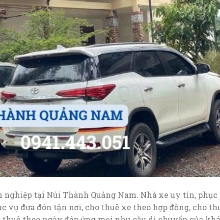
 nghiệp tại Núi Thành Quảng Nam. Nhà xe uy tín, phục
ục vụ đưa đón tận nơi, cho thuê xe theo hợp đồng, cho th
ho thuê theo ngày đáp ứng mọi nhu cầu di chuyển của kh