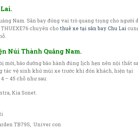
Lai.
uảng Nam. Sân bay đóng vai trò quang trọng cho người 
ôi THUEXE76 chuyên cho
thuê xe tại sân bay Chu Lai
cun
hỗ.
yện Núi Thành Quảng Nam.
 bị mới, bảo dưỡng bảo hành đúng lịch hẹn nên nội thất s
ng tác vệ sinh khử mùi xe trước khi đón khách, hiện tại
 4 – 45 chỗ như sau:
ntra, Kia Sonet.
ti
Garden TB79S, Univer con