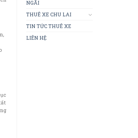
NGÃI
THUÊ XE CHU LAI
TIN TỨC THUÊ XE
m,
LIÊN HỆ
o
.
hục
tất
ững