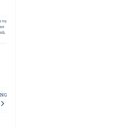
h vụ
 xe
ành
,
ẢNG