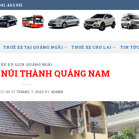
41.443.051
THUÊ XE TẠI QUẢNG NGÃI
THUÊ XE CHU LAI
TIN TỨC
XE DU LỊCH QUẢNG NGÃI
I NÚI THÀNH QUẢNG NAM
ED ON
17 THÁNG 7, 2023
BY
ADMIN