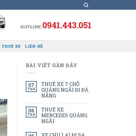
0941.443.051
HOTLINE:
 THUÊ XE
LIÊN HỆ
BÀI VIẾT GẦN ĐÂY
THUÊ XE 7 CHỖ
07
Th8
QUẢNG NGÃI ĐI ĐÀ
NẴNG
THUÊ XE
06
Th8
MERCEDES QUẢNG
NGÃI
XE CHU LAI ĐI SA
06